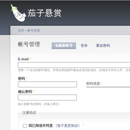
主菜单
首页
›
帐号管理
你在这里
帐号管理
主标签
创建新帐号
（活动标签）
登录
重设密码
E-mail
*
需要一个合法的邮件地址。所有的系统邮件都会发送到此地址。此地址不对外公开，当
密码
*
密码强度：
确认密码
*
输入新帐号的密码（共输入两次）
注册协议
我已阅读并同意
《茄子悬赏协议》
*