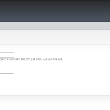
跳
转
到
主
要
内
容
需要获取新密码或获取特定消息及通知时会使用此邮件地址。